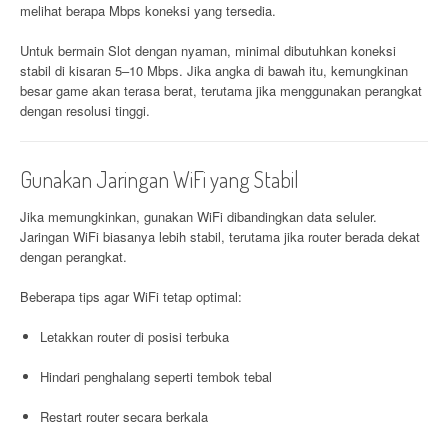
melihat berapa Mbps koneksi yang tersedia.
Untuk bermain Slot dengan nyaman, minimal dibutuhkan koneksi
stabil di kisaran 5–10 Mbps. Jika angka di bawah itu, kemungkinan
besar game akan terasa berat, terutama jika menggunakan perangkat
dengan resolusi tinggi.
Gunakan Jaringan WiFi yang Stabil
Jika memungkinkan, gunakan WiFi dibandingkan data seluler.
Jaringan WiFi biasanya lebih stabil, terutama jika router berada dekat
dengan perangkat.
Beberapa tips agar WiFi tetap optimal:
Letakkan router di posisi terbuka
Hindari penghalang seperti tembok tebal
Restart router secara berkala