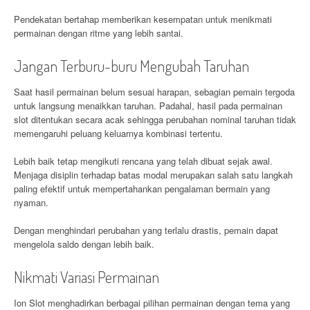
Pendekatan bertahap memberikan kesempatan untuk menikmati
permainan dengan ritme yang lebih santai.
Jangan Terburu-buru Mengubah Taruhan
Saat hasil permainan belum sesuai harapan, sebagian pemain tergoda
untuk langsung menaikkan taruhan. Padahal, hasil pada permainan
slot ditentukan secara acak sehingga perubahan nominal taruhan tidak
memengaruhi peluang keluarnya kombinasi tertentu.
Lebih baik tetap mengikuti rencana yang telah dibuat sejak awal.
Menjaga disiplin terhadap batas modal merupakan salah satu langkah
paling efektif untuk mempertahankan pengalaman bermain yang
nyaman.
Dengan menghindari perubahan yang terlalu drastis, pemain dapat
mengelola saldo dengan lebih baik.
Nikmati Variasi Permainan
Ion Slot menghadirkan berbagai pilihan permainan dengan tema yang