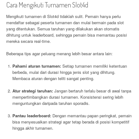
Cara Mengikuti Turnamen Slot4d
Mengikuti turnamen di Slot4d tidaklah sulit. Pemain hanya perlu
mendaftar sebagai peserta turnamen dan mulai bermain pada slot
yang ditentukan. Semua taruhan yang dilakukan akan otomatis
dihitung untuk leaderboard, sehingga pemain bisa memantau posisi
mereka secara real-time.
Beberapa tips agar peluang menang lebih besar antara lain:
Pahami aturan turnamen:
Setiap turnamen memiliki ketentuan
berbeda, mulai dari durasi hingga jenis slot yang dihitung.
Membaca aturan dengan teliti sangat penting.
Atur strategi taruhan:
Jangan bertaruh terlalu besar di awal tanpa
mempertimbangkan durasi turnamen. Konsistensi sering lebih
menguntungkan daripada taruhan sporadis.
Pantau leaderboard:
Dengan memantau papan peringkat, pemain
bisa menyesuaikan strategi agar tetap berada di posisi kompetitif
hingga akhir turnamen.