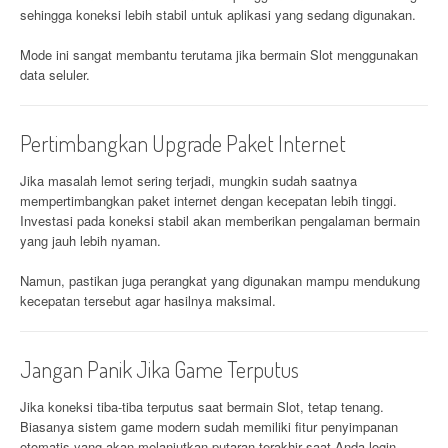
sehingga koneksi lebih stabil untuk aplikasi yang sedang digunakan.
Mode ini sangat membantu terutama jika bermain Slot menggunakan
data seluler.
Pertimbangkan Upgrade Paket Internet
Jika masalah lemot sering terjadi, mungkin sudah saatnya
mempertimbangkan paket internet dengan kecepatan lebih tinggi.
Investasi pada koneksi stabil akan memberikan pengalaman bermain
yang jauh lebih nyaman.
Namun, pastikan juga perangkat yang digunakan mampu mendukung
kecepatan tersebut agar hasilnya maksimal.
Jangan Panik Jika Game Terputus
Jika koneksi tiba-tiba terputus saat bermain Slot, tetap tenang.
Biasanya sistem game modern sudah memiliki fitur penyimpanan
otomatis yang akan melanjutkan putaran terakhir saat Anda login