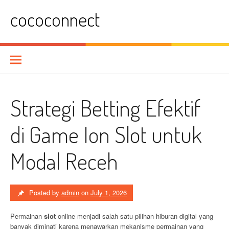
Skip
cococonnect
to
content
Strategi Betting Efektif
di Game Ion Slot untuk
Modal Receh
Posted by
admin
on
July 1, 2026
Permainan
slot
online menjadi salah satu pilihan hiburan digital yang
banyak diminati karena menawarkan mekanisme permainan yang