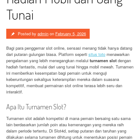
Tunai
Posted by
admin
on
February 5, 2026
Bagi para penggemar slot online, sensasi menang tidak hanya datang
dari putaran gulungan biasa. Platform seperti
situs toto
menawarkan
pengalaman yang lebih menegangkan melalui
turnamen slot
dengan
hadiah fantastis, mulai dari uang tunai hingga mobil mewah. Turnamen
ini memberikan kesempatan bagi pemain untuk menguji
keberuntungan sekaligus keterampilan mereka dalam suasana
kompetitif, membuat permainan slot online terasa lebih seru dan
interaktif.
Apa Itu Turnamen Slot?
Turnamen slot adalah kompetisi di mana pemain bersaing satu sama
lain berdasarkan jumlah poin atau kemenangan yang mereka raih
dalam periode tertentu. Di Slot4d, setiap putaran dan taruhan yang
dilakukan selama turnamen dihitung untuk menentukan posisi pemain