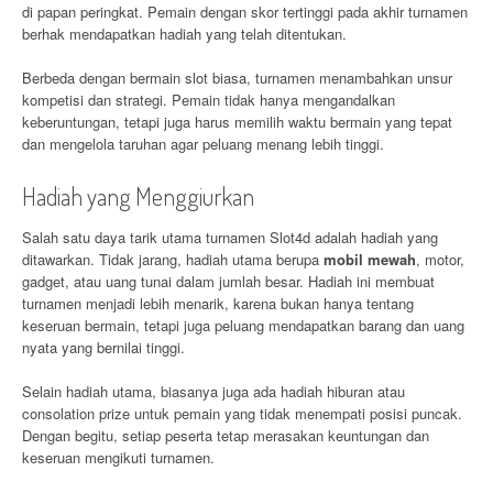
di papan peringkat. Pemain dengan skor tertinggi pada akhir turnamen
berhak mendapatkan hadiah yang telah ditentukan.
Berbeda dengan bermain slot biasa, turnamen menambahkan unsur
kompetisi dan strategi. Pemain tidak hanya mengandalkan
keberuntungan, tetapi juga harus memilih waktu bermain yang tepat
dan mengelola taruhan agar peluang menang lebih tinggi.
Hadiah yang Menggiurkan
Salah satu daya tarik utama turnamen Slot4d adalah hadiah yang
ditawarkan. Tidak jarang, hadiah utama berupa
mobil mewah
, motor,
gadget, atau uang tunai dalam jumlah besar. Hadiah ini membuat
turnamen menjadi lebih menarik, karena bukan hanya tentang
keseruan bermain, tetapi juga peluang mendapatkan barang dan uang
nyata yang bernilai tinggi.
Selain hadiah utama, biasanya juga ada hadiah hiburan atau
consolation prize untuk pemain yang tidak menempati posisi puncak.
Dengan begitu, setiap peserta tetap merasakan keuntungan dan
keseruan mengikuti turnamen.