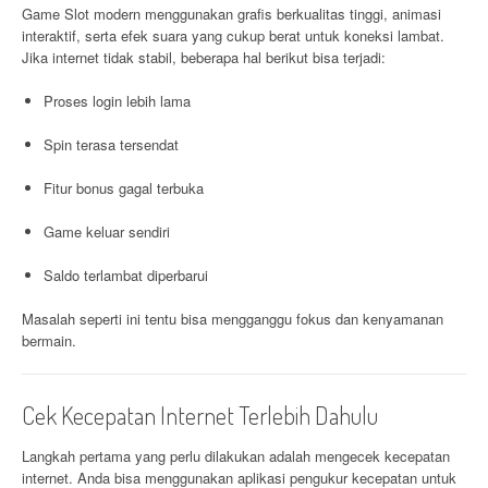
Game Slot modern menggunakan grafis berkualitas tinggi, animasi
interaktif, serta efek suara yang cukup berat untuk koneksi lambat.
Jika internet tidak stabil, beberapa hal berikut bisa terjadi:
Proses login lebih lama
Spin terasa tersendat
Fitur bonus gagal terbuka
Game keluar sendiri
Saldo terlambat diperbarui
Masalah seperti ini tentu bisa mengganggu fokus dan kenyamanan
bermain.
Cek Kecepatan Internet Terlebih Dahulu
Langkah pertama yang perlu dilakukan adalah mengecek kecepatan
internet. Anda bisa menggunakan aplikasi pengukur kecepatan untuk