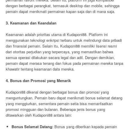
dengan berbagai perangkat, termasuk desktop dan mobile, sehingga
pemain dapat menikmati permainan kapan saja dan di mana saja.
3. Keamanan dan Keandalan
Keamanan adalah prioritas utama di Kudaponi88. Platform ini
menggunakan teknologi enkripsi terbaru untuk melindungi data pribadi
dan finansial pemain. Selain itu, Kudaponi88 memiliki lisensi resmi
dari otoritas perjudian yang terpercaya, yang memastikan bahwa
semua operasi dilakukan secara legal dan adil. Dengan demikian,
pemain dapat merasa tenang dan fokus pada permainan mereka tanpa
khawatir tentang keamanan data mereka.
4. Bonus dan Promosi yang Menarik
Kudaponi88 dikenal dengan berbagai bonus dan promosi yang
menguntungkan. Pemain baru dapat menikmati bonus selamat datang
yang menggiurkan, sementara pemain setia bisa memanfaatkan
promosi mingguan dan bulanan. Beberapa jenis bonus yang
ditawarkan oleh Kudaponi88 antara lain:
Bonus Selamat Datang:
Bonus yang diberikan kepada pemain