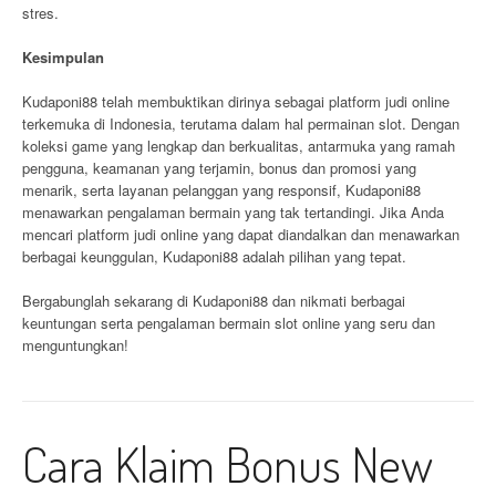
stres.
Kesimpulan
Kudaponi88 telah membuktikan dirinya sebagai platform judi online
terkemuka di Indonesia, terutama dalam hal permainan slot. Dengan
koleksi game yang lengkap dan berkualitas, antarmuka yang ramah
pengguna, keamanan yang terjamin, bonus dan promosi yang
menarik, serta layanan pelanggan yang responsif, Kudaponi88
menawarkan pengalaman bermain yang tak tertandingi. Jika Anda
mencari platform judi online yang dapat diandalkan dan menawarkan
berbagai keunggulan, Kudaponi88 adalah pilihan yang tepat.
Bergabunglah sekarang di Kudaponi88 dan nikmati berbagai
keuntungan serta pengalaman bermain slot online yang seru dan
menguntungkan!
Cara Klaim Bonus New