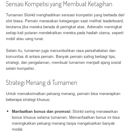
Sensasi Kompetisi yang Membuat Ketagihan
Turnamen Slot4d menghadirkan sensasi kompetisi yang berbeda dari
slot biasa. Pemain merasakan ketegangan saat melihat leaderboard,
terutama jika mereka berada di peringkat atas. Adrenalin meningkat
setiap kali putaran mendekatkan mereka pada hadiah utama, seperti
mobil atau uang tunai.
Selain itu, turnamen juga menumbuhkan rasa persahabatan dan
komunitas di antara pemain. Banyak pemain saling berbagi tips,
strategi, dan pengalaman, membuat turnamen menjadi ajang sosial
selain kompetisi.
Strategi Menang di Turnamen
Untuk memaksimalkan peluang menang, pemain bisa menerapkan
beberapa strategi khusus:
Manfaatkan bonus dan promosi:
Slot4d sering menawarkan
bonus khusus selama turnamen. Memanfaatkan bonus ini bisa
meningkatkan peluang menang tanpa mengeluarkan banyak
modal.