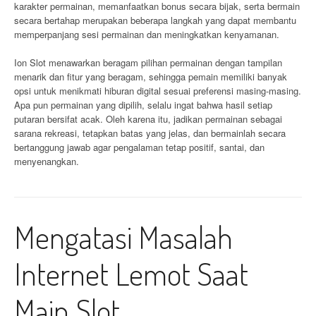
karakter permainan, memanfaatkan bonus secara bijak, serta bermain
secara bertahap merupakan beberapa langkah yang dapat membantu
memperpanjang sesi permainan dan meningkatkan kenyamanan.
Ion Slot menawarkan beragam pilihan permainan dengan tampilan
menarik dan fitur yang beragam, sehingga pemain memiliki banyak
opsi untuk menikmati hiburan digital sesuai preferensi masing-masing.
Apa pun permainan yang dipilih, selalu ingat bahwa hasil setiap
putaran bersifat acak. Oleh karena itu, jadikan permainan sebagai
sarana rekreasi, tetapkan batas yang jelas, dan bermainlah secara
bertanggung jawab agar pengalaman tetap positif, santai, dan
menyenangkan.
Mengatasi Masalah
Internet Lemot Saat
Main Slot