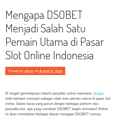
Mengapa DSOBET
Menjadi Salah Satu
Pemain Utama di Pasar
Slot Online Indonesia
Posted by
admin
on
August 9, 2024
Di tengah gemerlapnya industri perjudian online Indonesia,
dsobet
telah berhasil menonjol sebagai salah satu pemain utama di pasar slot
online. Dalam dunia yang penuh dengan berbagai platform dan
penyedia slot, apa yang membuat DSOBET begitu istimewa? Artikel
ini akan membahas berbagai alasan mengapa DSOBET mampu