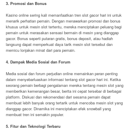
3. Promosi dan Bonus
Kasino online sering kali memanfaatkan tren slot gacor hari ini untuk
menarik perhatian pemain. Dengan menawarkan promosi dan bonus
khusus untuk mesin slot tertentu, mereka menciptakan peluang bagi
pemain untuk merasakan sensasi bermain di mesin yang dianggap
gacor. Bonus seperti putaran gratis, bonus deposit, atau hadiah
langsung dapat memperkuat daya tarik mesin slot tersebut dan
memicu lonjakan minat dari para pemain.
4. Dampak Media Sosial dan Forum
Media sosial dan forum perjudian online memainkan peran penting
dalam menyebarluaskan informasi tentang slot gacor hari ini. Ketika
seorang pemain berbagi pengalaman mereka tentang mesin slot yang
memberikan kemenangan besar, berita ini cepat tersebar di berbagai
platform. Diskusi dan rekomendasi dari sesama pemain dapat
membuat lebih banyak orang tertarik untuk mencoba mesin slot yang
dianggap gacor. Dinamika ini menciptakan efek snowball yang
membuat tren ini semakin populer.
5. Fitur dan Teknologi Terbaru