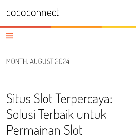
Skip
cococonnect
to
content
MONTH:
AUGUST 2024
Situs Slot Terpercaya:
Solusi Terbaik untuk
Permainan Slot