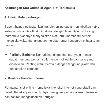
Kekurangan Slot Online di Agen Slot Terkemuka
1. Risiko Ketergantungan
Seperti halnya perjudian lainnya, slot online dapat menimbulkan risiko
ketergantungan jika tidak dimainkan dengan bijak. Agen slot yang
terkemuka biasanya menyediakan alat untuk membantu pemain
mengelola waktu dan anggaran mereka, tetapi kesadaran pribadi tetap
penting.
Perilaku Berisiko:
Kemudahan akses dan fitur yang menarik
dapat membuat pemain sulit mengontrol waktu dan uang yang
dihabiskan. Penting untuk bermain dengan tanggung jawab dan
menetapkan batasan.
2. Kualitas Koneksi Internet
Permainan slot online memerlukan koneksi internet yang stabil dan
cepat. Koneksi yang buruk dapat mengganggu pengalaman bermain
dan bahkan mengakibatkan kerugian.