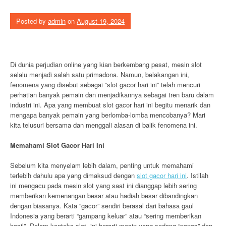
Posted by
admin
on
August 19, 2024
Di dunia perjudian online yang kian berkembang pesat, mesin slot
selalu menjadi salah satu primadona. Namun, belakangan ini,
fenomena yang disebut sebagai “slot gacor hari ini” telah mencuri
perhatian banyak pemain dan menjadikannya sebagai tren baru dalam
industri ini. Apa yang membuat slot gacor hari ini begitu menarik dan
mengapa banyak pemain yang berlomba-lomba mencobanya? Mari
kita telusuri bersama dan menggali alasan di balik fenomena ini.
Memahami Slot Gacor Hari Ini
Sebelum kita menyelam lebih dalam, penting untuk memahami
terlebih dahulu apa yang dimaksud dengan
slot gacor hari ini
. Istilah
ini mengacu pada mesin slot yang saat ini dianggap lebih sering
memberikan kemenangan besar atau hadiah besar dibandingkan
dengan biasanya. Kata “gacor” sendiri berasal dari bahasa gaul
Indonesia yang berarti “gampang keluar” atau “sering memberikan
hasil”. Dalam konteks slot, ini berarti mesin yang sedang “panas” dan