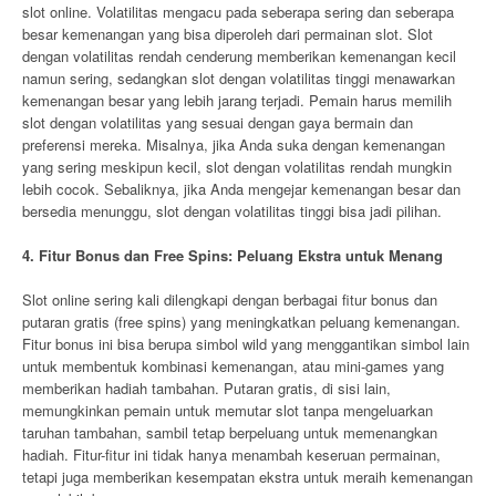
slot online. Volatilitas mengacu pada seberapa sering dan seberapa
besar kemenangan yang bisa diperoleh dari permainan slot. Slot
dengan volatilitas rendah cenderung memberikan kemenangan kecil
namun sering, sedangkan slot dengan volatilitas tinggi menawarkan
kemenangan besar yang lebih jarang terjadi. Pemain harus memilih
slot dengan volatilitas yang sesuai dengan gaya bermain dan
preferensi mereka. Misalnya, jika Anda suka dengan kemenangan
yang sering meskipun kecil, slot dengan volatilitas rendah mungkin
lebih cocok. Sebaliknya, jika Anda mengejar kemenangan besar dan
bersedia menunggu, slot dengan volatilitas tinggi bisa jadi pilihan.
4. Fitur Bonus dan Free Spins: Peluang Ekstra untuk Menang
Slot online sering kali dilengkapi dengan berbagai fitur bonus dan
putaran gratis (free spins) yang meningkatkan peluang kemenangan.
Fitur bonus ini bisa berupa simbol wild yang menggantikan simbol lain
untuk membentuk kombinasi kemenangan, atau mini-games yang
memberikan hadiah tambahan. Putaran gratis, di sisi lain,
memungkinkan pemain untuk memutar slot tanpa mengeluarkan
taruhan tambahan, sambil tetap berpeluang untuk memenangkan
hadiah. Fitur-fitur ini tidak hanya menambah keseruan permainan,
tetapi juga memberikan kesempatan ekstra untuk meraih kemenangan