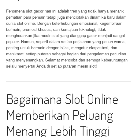
Fenomena slot gacor hari ini adalah tren yang tidak hanya menarik
perhatian para pemain tetapi juga menciptakan dinamika baru dalam
dunia slot online. Dengan keterhubungan emosional, kegembiraan
bermain, promosi khusus, dan kemajuan teknologi, tidak
mengherankan jika mesin slot yang dianggap gacor menjadi sangat
populer. Namun, seperti dalam setiap perjalanan yang penuh warna,
penting untuk bermain dengan bijak, mengatur ekspektasi, dan
menikmati setiap putaran sebagai bagian dari pengalaman perjudian
yang menyenangkan. Selamat mencoba dan semoga keberuntungan
selalu menyertai Anda di setiap putaran mesin slot!
Bagaimana Slot Online
Memberikan Peluang
Menang Lebih Tinggi