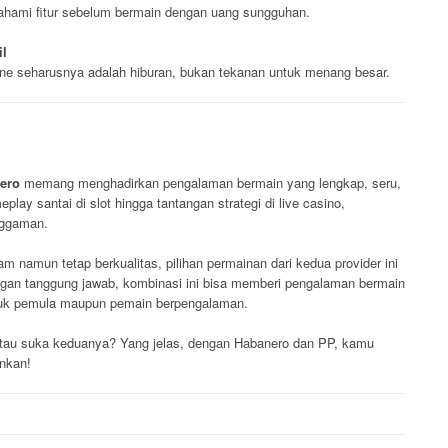
ahami fitur sebelum bermain dengan uang sungguhan.
il
ine seharusnya adalah hiburan, bukan tekanan untuk menang besar.
nero
memang menghadirkan pengalaman bermain yang lengkap, seru,
play santai di slot hingga tantangan strategi di live casino,
nggaman.
m namun tetap berkualitas, pilihan permainan dari kedua provider ini
ngan tanggung jawab, kombinasi ini bisa memberi pengalaman bermain
uk pemula maupun pemain berpengalaman.
, atau suka keduanya? Yang jelas, dengan Habanero dan PP, kamu
inkan!