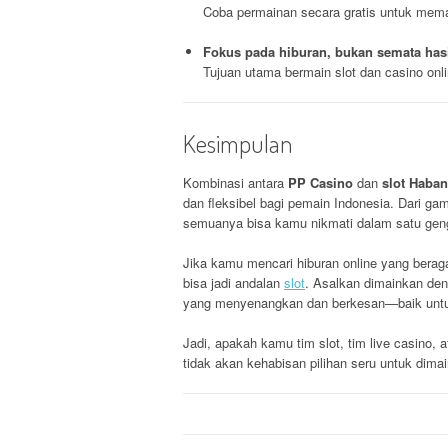
Coba permainan secara gratis untuk mem
Fokus pada hiburan, bukan semata has
Tujuan utama bermain slot dan casino onl
Kesimpulan
Kombinasi antara
PP Casino
dan
slot Haba
dan fleksibel bagi pemain Indonesia. Dari game
semuanya bisa kamu nikmati dalam satu ge
Jika kamu mencari hiburan online yang beraga
bisa jadi andalan
slot
. Asalkan dimainkan de
yang menyenangkan dan berkesan—baik unt
Jadi, apakah kamu tim slot, tim live casino
tidak akan kehabisan pilihan seru untuk dima