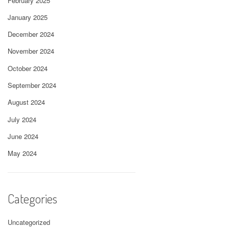
February 2025
January 2025
December 2024
November 2024
October 2024
September 2024
August 2024
July 2024
June 2024
May 2024
Categories
Uncategorized