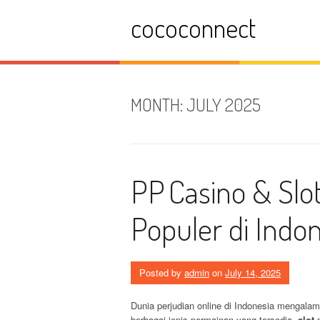
Skip
cococonnect
to
content
MONTH:
JULY 2025
PP Casino & Slo
Populer di Indo
Posted by
admin
on
July 14, 2025
Dunia perjudian online di Indonesia mengalam
berbagai jenis permainan yang tersedia,
slot
m