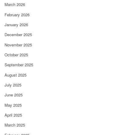
March 2026
February 2026
January 2026
December 2025
November 2025
October 2025
September 2025
August 2025
July 2025
June 2025
May 2025
April 2025
March 2025