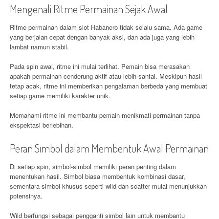
Mengenali Ritme Permainan Sejak Awal
Ritme permainan dalam slot Habanero tidak selalu sama. Ada game
yang berjalan cepat dengan banyak aksi, dan ada juga yang lebih
lambat namun stabil.
Pada spin awal, ritme ini mulai terlihat. Pemain bisa merasakan
apakah permainan cenderung aktif atau lebih santai. Meskipun hasil
tetap acak, ritme ini memberikan pengalaman berbeda yang membuat
setiap game memiliki karakter unik.
Memahami ritme ini membantu pemain menikmati permainan tanpa
ekspektasi berlebihan.
Peran Simbol dalam Membentuk Awal Permainan
Di setiap spin, simbol-simbol memiliki peran penting dalam
menentukan hasil. Simbol biasa membentuk kombinasi dasar,
sementara simbol khusus seperti wild dan scatter mulai menunjukkan
potensinya.
Wild berfungsi sebagai pengganti simbol lain untuk membantu