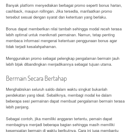
Banyak platform menyediakan berbagai promo seperti bonus harian,
cashback, maupun rollingan. Jika tersedia, manfaatkan promo
tersebut sesuai dengan syarat dan ketentuan yang berlaku.
Bonus dapat memberikan nilai tambah sehingga modal receh terasa
lebih optimal untuk menikmati permainan. Namun, tetap penting
membaca informasi mengenai ketentuan penggunaan bonus agar
tidak terjadi kesalahpahaman.
Menggunakan promo sebagai pelengkap pengalaman bermain jauh
lebih bijak dibandingkan menjadikannya sebagai tujuan utama.
Bermain Secara Bertahap
Menghabiskan seluruh saldo dalam waktu singkat bukanlah
pendekatan yang ideal. Sebaliknya, membagi modal ke dalam
beberapa sesi permainan dapat membuat pengalaman bermain terasa
lebih panjang.
Sebagai contoh, jika memiliki anggaran tertentu, pemain dapat
membaginya menjadi beberapa bagian sehingga masih memiliki
kesempatan bermain di waktu berikutnya. Cara ini juga membantu