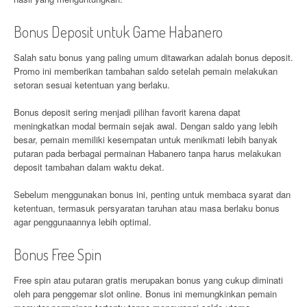
Bonus Deposit untuk Game Habanero
Salah satu bonus yang paling umum ditawarkan adalah bonus deposit.
Promo ini memberikan tambahan saldo setelah pemain melakukan
setoran sesuai ketentuan yang berlaku.
Bonus deposit sering menjadi pilihan favorit karena dapat
meningkatkan modal bermain sejak awal. Dengan saldo yang lebih
besar, pemain memiliki kesempatan untuk menikmati lebih banyak
putaran pada berbagai permainan Habanero tanpa harus melakukan
deposit tambahan dalam waktu dekat.
Sebelum menggunakan bonus ini, penting untuk membaca syarat dan
ketentuan, termasuk persyaratan taruhan atau masa berlaku bonus
agar penggunaannya lebih optimal.
Bonus Free Spin
Free spin atau putaran gratis merupakan bonus yang cukup diminati
oleh para penggemar slot online. Bonus ini memungkinkan pemain