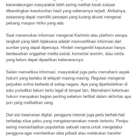
kecenderungan masyarakat lebih sering melihat kisah sukses
dibandingkan keseluruhan hasil yang sebenarnya terjadi. Akibatnya,
seseorang dapat memiliki persepsi yang kurang akurat mengenai
peluang maupun risiko yang ada.
Saat menemukan informasi mengenai Karirtoto atau platform serupa,
langkah yang lebih bijaksana adalah memverifikasi informasi dari
sumber yang dapat dipercaya. Hindari mengambil keputusan hanya
berdasarkan unggahan media sosial, komentar anonim, atau cerita
yang belum dapat dipastikan kebenarannya.
Selain memeriksa informasi, masyarakat juga perlu memahami aspek
hukum yang berlaku di wilayah masing-masing. Regulasi mengenai
perjudian online berbeda di setiap negara. Apa yang diperbolehkan di
satu yurisdiksi belum tentu legal di tempat lain. Memahami ketentuan
hukum merupakan bagian penting sebelum terlibat dalam aktivitas apa
pun yang melibatkan uang.
Dari sisi keamanan digital, pengguna internet juga perlu berhati-hati
terhadap situs palsu yang mengatasnamakan merek tertentu. Penipu
sering memanfaatkan popularitas sebuah nama untuk mengelabui
pengguna agar memberikan data pribadi atau melakukan transfer