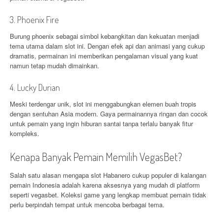
3. Phoenix Fire
Burung phoenix sebagai simbol kebangkitan dan kekuatan menjadi
tema utama dalam slot ini. Dengan efek api dan animasi yang cukup
dramatis, permainan ini memberikan pengalaman visual yang kuat
namun tetap mudah dimainkan.
4. Lucky Durian
Meski terdengar unik, slot ini menggabungkan elemen buah tropis
dengan sentuhan Asia modern. Gaya permainannya ringan dan cocok
untuk pemain yang ingin hiburan santai tanpa terlalu banyak fitur
kompleks.
Kenapa Banyak Pemain Memilih VegasBet?
Salah satu alasan mengapa slot Habanero cukup populer di kalangan
pemain Indonesia adalah karena aksesnya yang mudah di platform
seperti vegasbet. Koleksi game yang lengkap membuat pemain tidak
perlu berpindah tempat untuk mencoba berbagai tema.