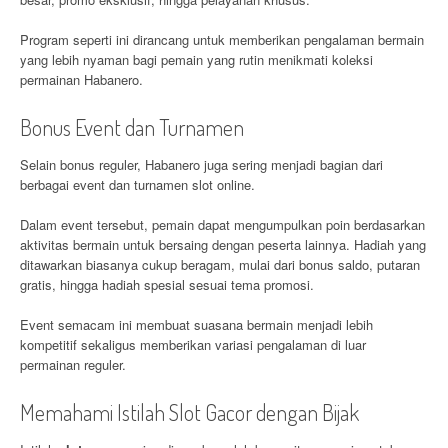
Program seperti ini dirancang untuk memberikan pengalaman bermain
yang lebih nyaman bagi pemain yang rutin menikmati koleksi
permainan Habanero.
Bonus Event dan Turnamen
Selain bonus reguler, Habanero juga sering menjadi bagian dari
berbagai event dan turnamen slot online.
Dalam event tersebut, pemain dapat mengumpulkan poin berdasarkan
aktivitas bermain untuk bersaing dengan peserta lainnya. Hadiah yang
ditawarkan biasanya cukup beragam, mulai dari bonus saldo, putaran
gratis, hingga hadiah spesial sesuai tema promosi.
Event semacam ini membuat suasana bermain menjadi lebih
kompetitif sekaligus memberikan variasi pengalaman di luar
permainan reguler.
Memahami Istilah Slot Gacor dengan Bijak