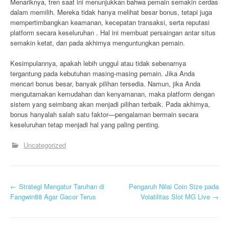
Menariknya, tren saat ini menunjukkan bahwa pemain semakin cerdas
dalam memilih. Mereka tidak hanya melihat besar bonus, tetapi juga
mempertimbangkan keamanan, kecepatan transaksi, serta reputasi
platform secara keseluruhan . Hal ini membuat persaingan antar situs
semakin ketat, dan pada akhirnya menguntungkan pemain.
Kesimpulannya, apakah lebih unggul atau tidak sebenarnya
tergantung pada kebutuhan masing-masing pemain. Jika Anda
mencari bonus besar, banyak pilihan tersedia. Namun, jika Anda
mengutamakan kemudahan dan kenyamanan, maka platform dengan
sistem yang seimbang akan menjadi pilihan terbaik. Pada akhirnya,
bonus hanyalah salah satu faktor—pengalaman bermain secara
keseluruhan tetap menjadi hal yang paling penting.
Uncategorized
P
←
Strategi Mengatur Taruhan di
Pengaruh Nilai Coin Size pada
Fangwin88 Agar Gacor Terus
Volatilitas Slot MG Live
→
o
s