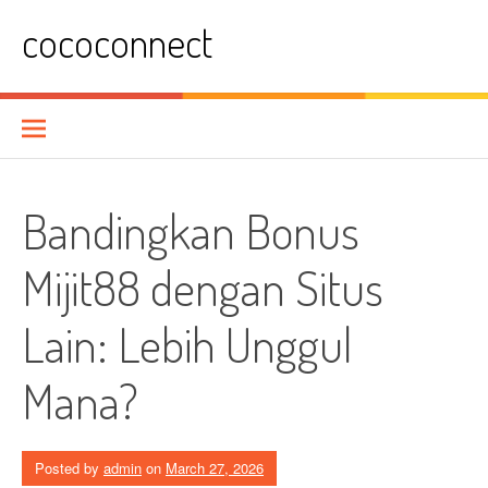
Skip
cococonnect
to
content
Bandingkan Bonus
Mijit88 dengan Situs
Lain: Lebih Unggul
Mana?
Posted by
admin
on
March 27, 2026