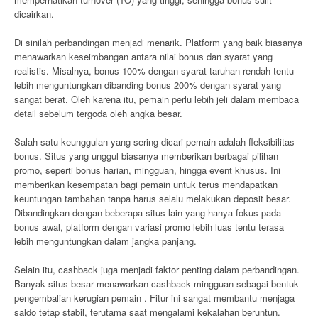
dicairkan.
Di sinilah perbandingan menjadi menarik. Platform yang baik biasanya
menawarkan keseimbangan antara nilai bonus dan syarat yang
realistis. Misalnya, bonus 100% dengan syarat taruhan rendah tentu
lebih menguntungkan dibanding bonus 200% dengan syarat yang
sangat berat. Oleh karena itu, pemain perlu lebih jeli dalam membaca
detail sebelum tergoda oleh angka besar.
Salah satu keunggulan yang sering dicari pemain adalah fleksibilitas
bonus. Situs yang unggul biasanya memberikan berbagai pilihan
promo, seperti bonus harian, mingguan, hingga event khusus. Ini
memberikan kesempatan bagi pemain untuk terus mendapatkan
keuntungan tambahan tanpa harus selalu melakukan deposit besar.
Dibandingkan dengan beberapa situs lain yang hanya fokus pada
bonus awal, platform dengan variasi promo lebih luas tentu terasa
lebih menguntungkan dalam jangka panjang.
Selain itu, cashback juga menjadi faktor penting dalam perbandingan.
Banyak situs besar menawarkan cashback mingguan sebagai bentuk
pengembalian kerugian pemain . Fitur ini sangat membantu menjaga
saldo tetap stabil, terutama saat mengalami kekalahan beruntun.