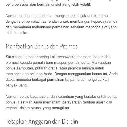
perlu bersabar dan bermain di slot yang lebih volatil.
Namun, bagi pemain pemula, mungkin lebih bijak untuk memulai
dengan slot bervolatilitas rendah untuk membangun kepercayaan diri
dan memahami mekanisme permainan sebelum mencoba slot yang
lebih berisiko.
Manfaatkan Bonus dan Promosi
Situs togel terbesar sering kali menawarkan berbagai bonus dan
promosi kepada pemain baru maupun pemain setia. Manfaatkan
bonus sambutan, putaran gratis, atau promosi lainnya untuk
meningkatkan peluang Anda. Dengan menggunakan bonus ini, Anda
dapat mencoba berbagai permainan tanpa harus mengeluarkan
banyak uang.
Namun, selalu baca syarat dan ketentuan yang berlaku untuk setiap
bonus. Pastikan Anda memahami persyaratan taruhan agar tidak
terjebak dalam situasi yang merugikan.
Tetapkan Anggaran dan Disiplin