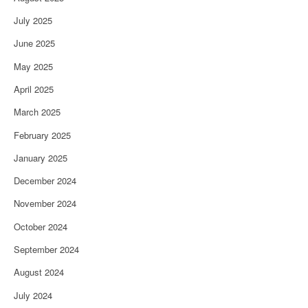
July 2025
June 2025
May 2025
April 2025
March 2025
February 2025
January 2025
December 2024
November 2024
October 2024
September 2024
August 2024
July 2024