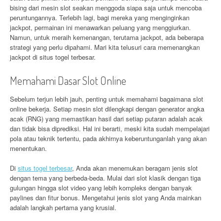
bising dari mesin slot seakan menggoda siapa saja untuk mencoba
peruntungannya. Terlebih lagi, bagi mereka yang menginginkan
jackpot, permainan ini menawarkan peluang yang menggiurkan.
Namun, untuk meraih kemenangan, terutama jackpot, ada beberapa
strategi yang perlu dipahami. Mari kita telusuri cara memenangkan
jackpot di situs togel terbesar.
Memahami Dasar Slot Online
Sebelum terjun lebih jauh, penting untuk memahami bagaimana slot
online bekerja. Setiap mesin slot dilengkapi dengan generator angka
acak (RNG) yang memastikan hasil dari setiap putaran adalah acak
dan tidak bisa diprediksi. Hal ini berarti, meski kita sudah mempelajari
pola atau teknik tertentu, pada akhirnya keberuntunganlah yang akan
menentukan.
Di
situs togel terbesar
, Anda akan menemukan beragam jenis slot
dengan tema yang berbeda-beda. Mulai dari slot klasik dengan tiga
gulungan hingga slot video yang lebih kompleks dengan banyak
paylines dan fitur bonus. Mengetahui jenis slot yang Anda mainkan
adalah langkah pertama yang krusial.