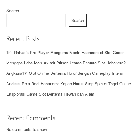
n
a
Search
Search
v
i
Recent Posts
g
Trik Rahasia Pro Player Menguras Mesin Habanero di Slot Gacor
a
Mengapa Laba Manjur Jadi Pilihan Utama Pecinta Slot Habanero?
t
Angkasa17: Slot Online Bertema Horor dengan Gameplay Intens
i
Analisis Pola Reel Habanero: Kapan Harus Stop Spin di Togel Online
o
Eksplorasi Game Slot Bertema Hewan dan Alam
n
Recent Comments
No comments to show.