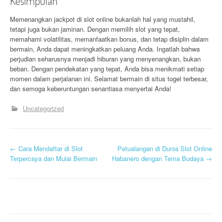
Kesimpulan
Memenangkan jackpot di slot online bukanlah hal yang mustahil,
tetapi juga bukan jaminan. Dengan memilih slot yang tepat,
memahami volatilitas, memanfaatkan bonus, dan tetap disiplin dalam
bermain, Anda dapat meningkatkan peluang Anda. Ingatlah bahwa
perjudian seharusnya menjadi hiburan yang menyenangkan, bukan
beban. Dengan pendekatan yang tepat, Anda bisa menikmati setiap
momen dalam perjalanan ini. Selamat bermain di situs togel terbesar,
dan semoga keberuntungan senantiasa menyertai Anda!
Uncategorized
P
←
Cara Mendaftar di Slot
Petualangan di Dunia Slot Online
Terpercaya dan Mulai Bermain
Habanero dengan Tema Budaya
→
o
s
t