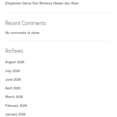
n
Eksplorasi Game Slot Bertema Hewan dan Alam
Recent Comments
No comments to show.
Archives
August 2026
July 2026
June 2026
April 2026
March 2026
February 2026
January 2026