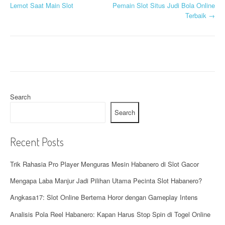
Lemot Saat Main Slot
Pemain Slot Situs Judi Bola Online
o
Terbaik
→
s
t
n
a
Search
v
Search
i
g
Recent Posts
a
Trik Rahasia Pro Player Menguras Mesin Habanero di Slot Gacor
t
Mengapa Laba Manjur Jadi Pilihan Utama Pecinta Slot Habanero?
i
Angkasa17: Slot Online Bertema Horor dengan Gameplay Intens
o
Analisis Pola Reel Habanero: Kapan Harus Stop Spin di Togel Online