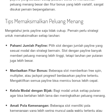
peluang menang besar dan fitur bonus yang lebih variatif, sangat
disukai pemain berpengalaman.
Tips Memaksimalkan Peluang Menang
Mengetahui jenis payline saja tidak cukup. Pemain perlu strategi
untuk memaksimalkan setiap taruhan:
Pahami Jumlah Payline:
Pilih slot dengan jumlah payline yang
sesuai modal dan strategi bermain. Slot dengan payline banyak
memberi peluang menang lebih tinggi, tetapi taruhan per putaran
juga lebih besar.
Manfaatkan Fitur Bonus:
Beberapa slot memberikan free spin,
multiplier, atau jackpot progresif berdasarkan payline tertentu.
Mengaktifkan semua payline bisa memicu bonus lebih cepat.
Kelola Modal dengan Bijak:
Bagi modal untuk setiap putaran
agar bisa bertahan lebih lama dan meningkatkan peluang menang.
Amati Pola Kemenangan:
Beberapa slot memiliki pola
kemenangan yang lebih sering muncul pada waktu tertentu atau