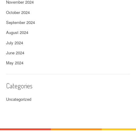
November 2024
October 2024
September 2024
August 2024
July 2024
June 2024
May 2024
Categories
Uncategorized