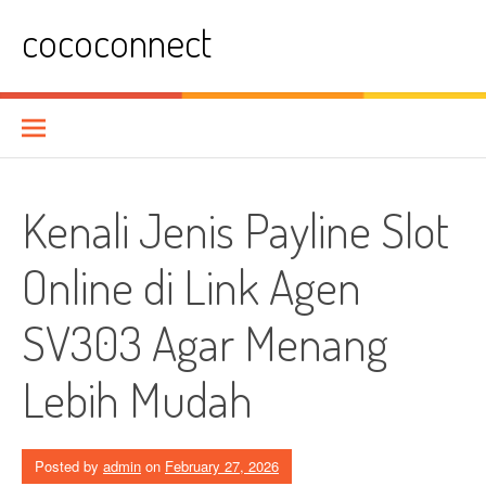
Skip
cococonnect
to
content
Kenali Jenis Payline Slot
Online di Link Agen
SV303 Agar Menang
Lebih Mudah
Posted by
admin
on
February 27, 2026