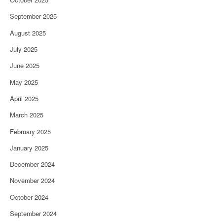
September 2025
August 2025
July 2025
June 2025
May 2025
April 2025
March 2025
February 2025
January 2025
December 2024
November 2024
October 2024
September 2024