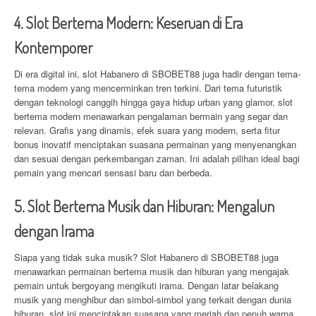
4. Slot Bertema Modern: Keseruan di Era
Kontemporer
Di era digital ini, slot Habanero di SBOBET88 juga hadir dengan tema-
tema modern yang mencerminkan tren terkini. Dari tema futuristik
dengan teknologi canggih hingga gaya hidup urban yang glamor, slot
bertema modern menawarkan pengalaman bermain yang segar dan
relevan. Grafis yang dinamis, efek suara yang modern, serta fitur
bonus inovatif menciptakan suasana permainan yang menyenangkan
dan sesuai dengan perkembangan zaman. Ini adalah pilihan ideal bagi
pemain yang mencari sensasi baru dan berbeda.
5. Slot Bertema Musik dan Hiburan: Mengalun
dengan Irama
Siapa yang tidak suka musik? Slot Habanero di SBOBET88 juga
menawarkan permainan bertema musik dan hiburan yang mengajak
pemain untuk bergoyang mengikuti irama. Dengan latar belakang
musik yang menghibur dan simbol-simbol yang terkait dengan dunia
hiburan, slot ini menciptakan suasana yang meriah dan penuh warna.