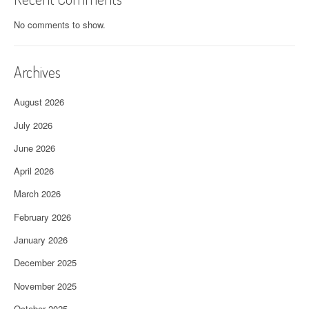
No comments to show.
Archives
August 2026
July 2026
June 2026
April 2026
March 2026
February 2026
January 2026
December 2025
November 2025
October 2025