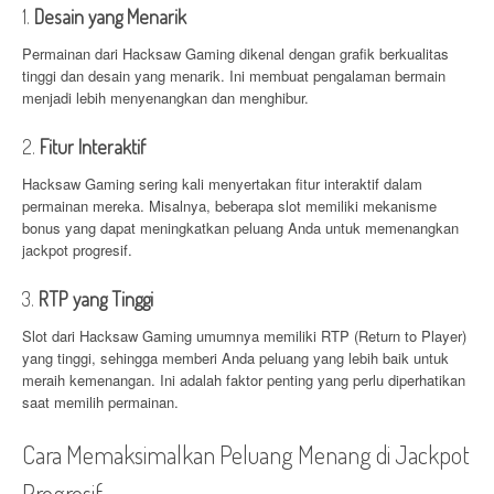
1.
Desain yang Menarik
Permainan dari Hacksaw Gaming dikenal dengan grafik berkualitas
tinggi dan desain yang menarik. Ini membuat pengalaman bermain
menjadi lebih menyenangkan dan menghibur.
2.
Fitur Interaktif
Hacksaw Gaming sering kali menyertakan fitur interaktif dalam
permainan mereka. Misalnya, beberapa slot memiliki mekanisme
bonus yang dapat meningkatkan peluang Anda untuk memenangkan
jackpot progresif.
3.
RTP yang Tinggi
Slot dari Hacksaw Gaming umumnya memiliki RTP (Return to Player)
yang tinggi, sehingga memberi Anda peluang yang lebih baik untuk
meraih kemenangan. Ini adalah faktor penting yang perlu diperhatikan
saat memilih permainan.
Cara Memaksimalkan Peluang Menang di Jackpot
Progresif