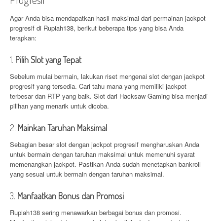
Agar Anda bisa mendapatkan hasil maksimal dari permainan jackpot
progresif di Rupiah138, berikut beberapa tips yang bisa Anda
terapkan:
1.
Pilih Slot yang Tepat
Sebelum mulai bermain, lakukan riset mengenai slot dengan jackpot
progresif yang tersedia. Cari tahu mana yang memiliki jackpot
terbesar dan RTP yang baik. Slot dari Hacksaw Gaming bisa menjadi
pilihan yang menarik untuk dicoba.
2.
Mainkan Taruhan Maksimal
Sebagian besar slot dengan jackpot progresif mengharuskan Anda
untuk bermain dengan taruhan maksimal untuk memenuhi syarat
memenangkan jackpot. Pastikan Anda sudah menetapkan bankroll
yang sesuai untuk bermain dengan taruhan maksimal.
3.
Manfaatkan Bonus dan Promosi
Rupiah138 sering menawarkan berbagai bonus dan promosi.