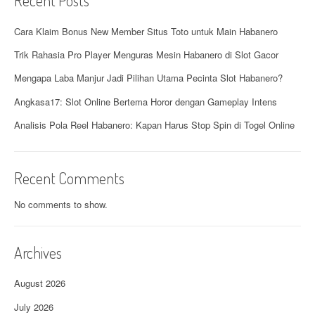
g
Recent Posts
a
Cara Klaim Bonus New Member Situs Toto untuk Main Habanero
t
Trik Rahasia Pro Player Menguras Mesin Habanero di Slot Gacor
i
Mengapa Laba Manjur Jadi Pilihan Utama Pecinta Slot Habanero?
o
Angkasa17: Slot Online Bertema Horor dengan Gameplay Intens
n
Analisis Pola Reel Habanero: Kapan Harus Stop Spin di Togel Online
Recent Comments
No comments to show.
Archives
August 2026
July 2026