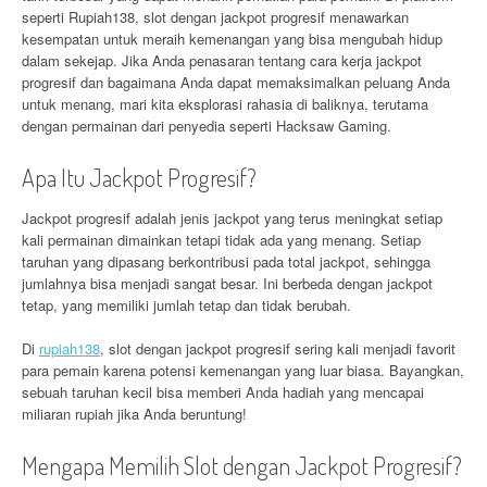
seperti Rupiah138, slot dengan jackpot progresif menawarkan
kesempatan untuk meraih kemenangan yang bisa mengubah hidup
dalam sekejap. Jika Anda penasaran tentang cara kerja jackpot
progresif dan bagaimana Anda dapat memaksimalkan peluang Anda
untuk menang, mari kita eksplorasi rahasia di baliknya, terutama
dengan permainan dari penyedia seperti Hacksaw Gaming.
Apa Itu Jackpot Progresif?
Jackpot progresif adalah jenis jackpot yang terus meningkat setiap
kali permainan dimainkan tetapi tidak ada yang menang. Setiap
taruhan yang dipasang berkontribusi pada total jackpot, sehingga
jumlahnya bisa menjadi sangat besar. Ini berbeda dengan jackpot
tetap, yang memiliki jumlah tetap dan tidak berubah.
Di
rupiah138
, slot dengan jackpot progresif sering kali menjadi favorit
para pemain karena potensi kemenangan yang luar biasa. Bayangkan,
sebuah taruhan kecil bisa memberi Anda hadiah yang mencapai
miliaran rupiah jika Anda beruntung!
Mengapa Memilih Slot dengan Jackpot Progresif?