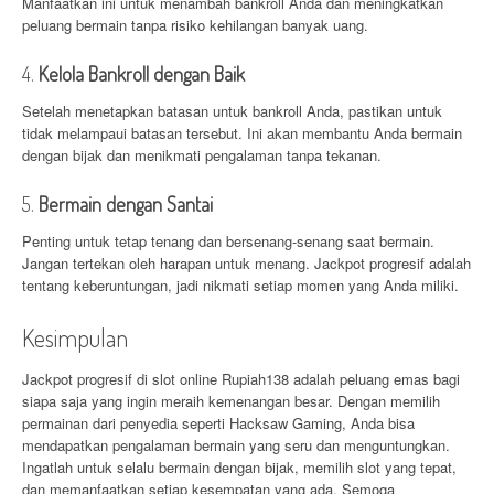
Manfaatkan ini untuk menambah bankroll Anda dan meningkatkan
peluang bermain tanpa risiko kehilangan banyak uang.
4.
Kelola Bankroll dengan Baik
Setelah menetapkan batasan untuk bankroll Anda, pastikan untuk
tidak melampaui batasan tersebut. Ini akan membantu Anda bermain
dengan bijak dan menikmati pengalaman tanpa tekanan.
5.
Bermain dengan Santai
Penting untuk tetap tenang dan bersenang-senang saat bermain.
Jangan tertekan oleh harapan untuk menang. Jackpot progresif adalah
tentang keberuntungan, jadi nikmati setiap momen yang Anda miliki.
Kesimpulan
Jackpot progresif di slot online Rupiah138 adalah peluang emas bagi
siapa saja yang ingin meraih kemenangan besar. Dengan memilih
permainan dari penyedia seperti Hacksaw Gaming, Anda bisa
mendapatkan pengalaman bermain yang seru dan menguntungkan.
Ingatlah untuk selalu bermain dengan bijak, memilih slot yang tepat,
dan memanfaatkan setiap kesempatan yang ada. Semoga