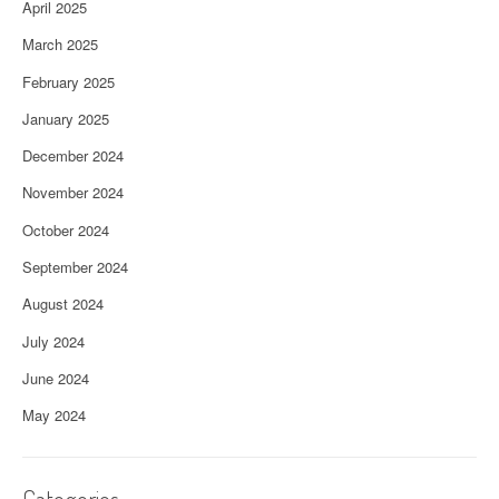
April 2025
March 2025
February 2025
January 2025
December 2024
November 2024
October 2024
September 2024
August 2024
July 2024
June 2024
May 2024