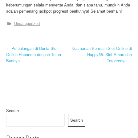
keberuntungan selalu menyertai Anda, dan siapa tahu, mungkin Anda
adalah pemenang jackpot progresif berikutnya! Selamat bermain!
Uncategorized
P
←
Petualangan di Dunia Slot
Keamanan Bermain Slot Online di
Online Habanero dengan Tema
Happy88: Slot Aman dan
o
Budaya
Terpercaya
→
s
t
n
a
Search
v
Search
i