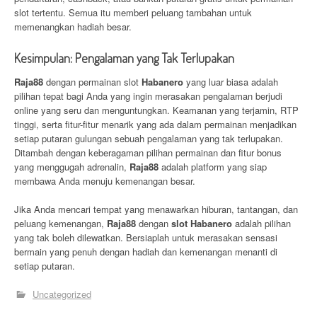
slot tertentu. Semua itu memberi peluang tambahan untuk
memenangkan hadiah besar.
Kesimpulan: Pengalaman yang Tak Terlupakan
Raja88
dengan permainan slot
Habanero
yang luar biasa adalah
pilihan tepat bagi Anda yang ingin merasakan pengalaman berjudi
online yang seru dan menguntungkan. Keamanan yang terjamin, RTP
tinggi, serta fitur-fitur menarik yang ada dalam permainan menjadikan
setiap putaran gulungan sebuah pengalaman yang tak terlupakan.
Ditambah dengan keberagaman pilihan permainan dan fitur bonus
yang menggugah adrenalin,
Raja88
adalah platform yang siap
membawa Anda menuju kemenangan besar.
Jika Anda mencari tempat yang menawarkan hiburan, tantangan, dan
peluang kemenangan,
Raja88
dengan
slot Habanero
adalah pilihan
yang tak boleh dilewatkan. Bersiaplah untuk merasakan sensasi
bermain yang penuh dengan hadiah dan kemenangan menanti di
setiap putaran.
Uncategorized