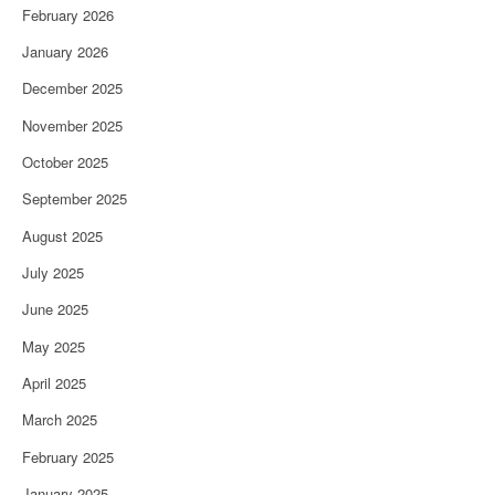
February 2026
January 2026
December 2025
November 2025
October 2025
September 2025
August 2025
July 2025
June 2025
May 2025
April 2025
March 2025
February 2025
January 2025