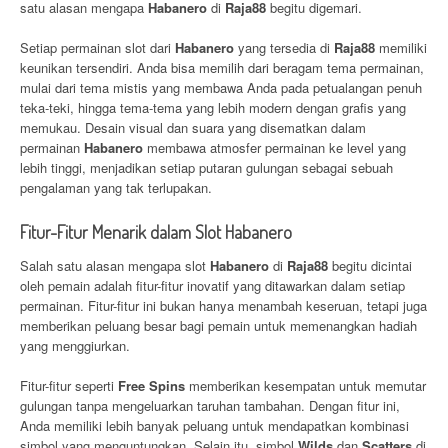
satu alasan mengapa
Habanero
di
Raja88
begitu digemari.
Setiap permainan slot dari
Habanero
yang tersedia di
Raja88
memiliki
keunikan tersendiri. Anda bisa memilih dari beragam tema permainan,
mulai dari tema mistis yang membawa Anda pada petualangan penuh
teka-teki, hingga tema-tema yang lebih modern dengan grafis yang
memukau. Desain visual dan suara yang disematkan dalam
permainan
Habanero
membawa atmosfer permainan ke level yang
lebih tinggi, menjadikan setiap putaran gulungan sebagai sebuah
pengalaman yang tak terlupakan.
Fitur-Fitur Menarik dalam Slot Habanero
Salah satu alasan mengapa slot
Habanero
di
Raja88
begitu dicintai
oleh pemain adalah fitur-fitur inovatif yang ditawarkan dalam setiap
permainan. Fitur-fitur ini bukan hanya menambah keseruan, tetapi juga
memberikan peluang besar bagi pemain untuk memenangkan hadiah
yang menggiurkan.
Fitur-fitur seperti
Free Spins
memberikan kesempatan untuk memutar
gulungan tanpa mengeluarkan taruhan tambahan. Dengan fitur ini,
Anda memiliki lebih banyak peluang untuk mendapatkan kombinasi
simbol yang menguntungkan. Selain itu, simbol
Wilds
dan
Scatters
di