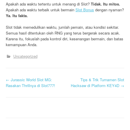
Apakah ada waktu tertentu untuk menang di Slot?
Tidak. Itu mitos.
Apakah ada waktu terbaik untuk bermain
Slot Bonus
dengan nyaman?
Ya. Itu fakta.
Slot tidak memedulikan waktu, jumlah pemain, atau kondisi sekitar.
Semua hasil ditentukan oleh RNG yang terus bergerak secara acak.
Karena itu, fokuslah pada kontrol diri, kesenangan bermain, dan batas
kemampuan Anda.
Uncategorized
P
←
Jurassic World Slot MG:
Tips & Trik Turnamen Slot
Rasakan Thrillnya di Slot777!
Hacksaw di Platform KEY4D
→
o
s
t
n