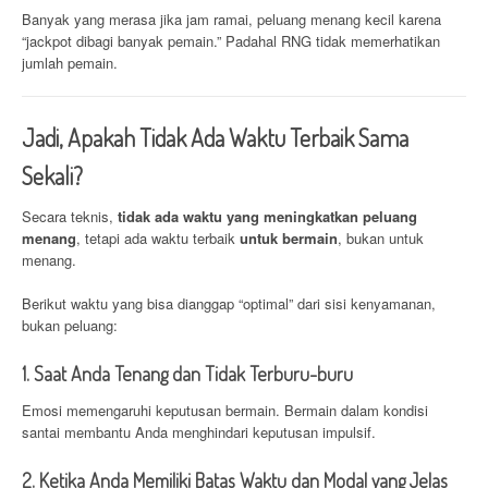
Banyak yang merasa jika jam ramai, peluang menang kecil karena
“jackpot dibagi banyak pemain.” Padahal RNG tidak memerhatikan
jumlah pemain.
Jadi, Apakah Tidak Ada Waktu Terbaik Sama
Sekali?
Secara teknis,
tidak ada waktu yang meningkatkan peluang
menang
, tetapi ada waktu terbaik
untuk bermain
, bukan untuk
menang.
Berikut waktu yang bisa dianggap “optimal” dari sisi kenyamanan,
bukan peluang:
1. Saat Anda Tenang dan Tidak Terburu-buru
Emosi memengaruhi keputusan bermain. Bermain dalam kondisi
santai membantu Anda menghindari keputusan impulsif.
2. Ketika Anda Memiliki Batas Waktu dan Modal yang Jelas