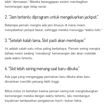
lebih “dermawan.” Mereka beranggapan sistem membagikan
kemenangan agar tetap ramai.
2. “Jam tertentu diprogram untuk mengeluarkan jackpot.”
Beberapa pemain mengira ada jam khusus di mana mesin
menyebarkan jackpot besar, sehingga mereka menunggu “waktu hoki.”
3. “Setelah kalah lama, Slot pasti akan membayar.”
Ini adalah salah satu mitos paling berbahaya. Pemain sering mengira
bahwa mesin sedang “menabung” kemenangan dan akan meledak
pada waktu tertentu.
4. “Slot lebih sering menang saat baru dibuka.”
Ada juga yang menganggap permainan baru dibuka alias baru
dimainkan memiliki peluang lebih tinggi.
Mitos-mitos ini bertahan karena pemain sering kali menghubungkan
kemenangan mereka dengan waktu tertentu, lalu membangun
keyakinan berdasarkan pengalaman kecil—bukan fakta.