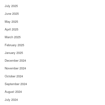
July 2025
June 2025
May 2025
April 2025
March 2025
February 2025
January 2025
December 2024
November 2024
October 2024
September 2024
August 2024
July 2024