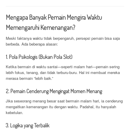
Mengapa Banyak Pemain Mengira Waktu
Memengaruhi Kemenangan?
Meski faktanya waktu tidak berpengaruh, persepsi pemain bisa saja
berbeda. Ada beberapa alasan:
1. Pola Psikologis (Bukan Pola Slot)
Ketika bermain di waktu santai—seperti malam hari—pemain sering
lebih fokus, tenang, dan tidak terburu-buru. Hal ini membuat mereka
merasa bermain “lebih baik.”
2. Pemain Cenderung Mengingat Momen Menang
Jika seseorang menang besar saat bermain malam hari, ia cenderung
mengaitkan kemenangan itu dengan waktu. Padahal, itu hanyalah
kebetulan.
3. Logika yang Terbalik